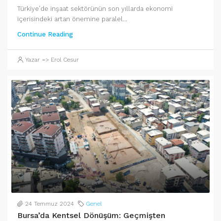
Türkiye’de inşaat sektörünün son yıllarda ekonomi
içerisindeki artan önemine paralel...
Continue Reading
Yazar => Erol Cesur
24 Temmuz 2024
Genel
Bursa’da Kentsel Dönüşüm: Geçmişten