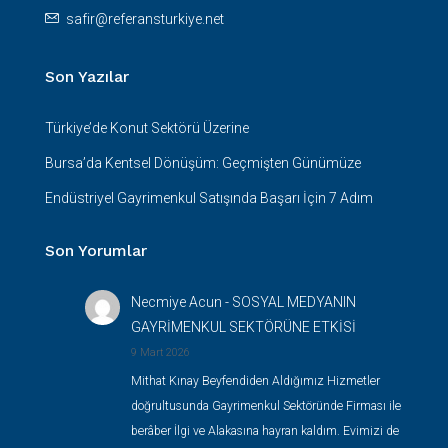
safir@referansturkiye.net
Son Yazılar
Türkiye’de Konut Sektörü Üzerine
Bursa’da Kentsel Dönüşüm: Geçmişten Günümüze
Endüstriyel Gayrimenkul Satışında Başarı İçin 7 Adım
Son Yorumlar
Necmiye Acun
-
SOSYAL MEDYANIN
GAYRİMENKUL SEKTÖRÜNE ETKİSİ
9 Mart 2026
Mithat Kınay Beyfendiden Aldığımız Hizmetler
doğrultusunda Gayrimenkul Sektöründe Firması ile
berâber İlgi ve Alakasına hayran kaldım. Evimizi de