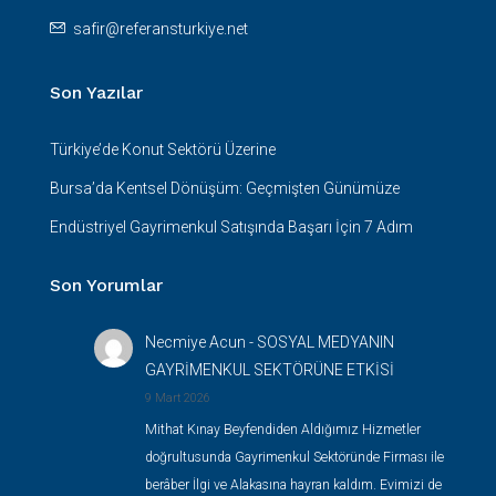
safir@referansturkiye.net
Son Yazılar
Türkiye’de Konut Sektörü Üzerine
Bursa’da Kentsel Dönüşüm: Geçmişten Günümüze
Endüstriyel Gayrimenkul Satışında Başarı İçin 7 Adım
Son Yorumlar
Necmiye Acun
-
SOSYAL MEDYANIN
GAYRİMENKUL SEKTÖRÜNE ETKİSİ
9 Mart 2026
Mithat Kınay Beyfendiden Aldığımız Hizmetler
doğrultusunda Gayrimenkul Sektöründe Firması ile
berâber İlgi ve Alakasına hayran kaldım. Evimizi de