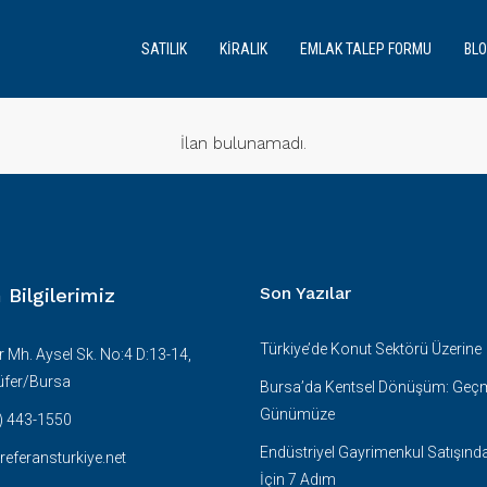
SATILIK
KIRALIK
EMLAK TALEP FORMU
BL
İlan bulunamadı.
Son Yazılar
m Bilgilerimiz
Türkiye’de Konut Sektörü Üzerine
 Mh. Aysel Sk. No:4 D:13-14,
üfer/Bursa
Bursa’da Kentsel Dönüşüm: Geç
Günümüze
) 443-1550
Endüstriyel Gayrimenkul Satışınd
referansturkiye.net
İçin 7 Adım