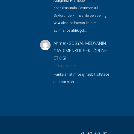
Aldığımız Hizmetler
doğrultusunda Gayrimenkul
Sektöründe Firması ile berâber İlgi
ve Alakasına hayran kaldım.
Evimizi de aldık çok…
Ahmet
-
SOSYAL MEDYANIN
GAYRİMENKUL SEKTÖRÜNE
ETKİSİ
27 Kasım 2022
Harika anlatım ve iyi tesbit.ist8fade
ettik var olun