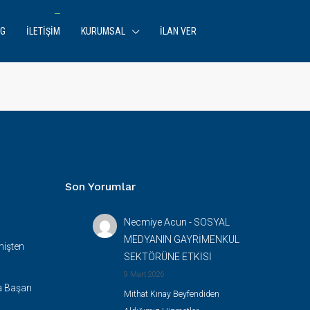
OG
İLETIŞIM
KURUMSAL
İLAN VER
Son Yorumlar
Necmiye Acun
-
SOSYAL
MEDYANIN GAYRİMENKUL
mişten
SEKTÖRÜNE ETKİSİ
9 Mart 2026
a Başarı
Mithat Kınay Beyfendiden