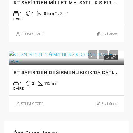
RT SAFİR’DEN MİLLET MH. SATILIK SIFIR DAİRE
1
1
85 m²
100 m²
DAIRE
SELİM GEZER
3 yıl önce
3₺/2.990.000
SATILIK
RT SAFİR’DEN DEĞİRMENLİKIZIK’DA DATILIK SIFIR DAİRE
1
2
115 m²
DAIRE
SELİM GEZER
3 yıl önce
Öne Çıkan İlanlar