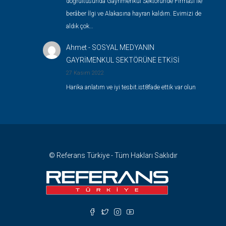
doğrultusunda Gayrimenkul Sektöründe Firması ile
berâber İlgi ve Alakasına hayran kaldım. Evimizi de
aldık çok…
Ahmet
-
SOSYAL MEDYANIN
GAYRİMENKUL SEKTÖRÜNE ETKİSİ
27 Kasım 2022
Harika anlatım ve iyi tesbit.ist8fade ettik var olun
© Referans Türkiye - Tüm Hakları Saklıdır