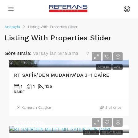
Anasayfa
Listing With Properties Slider
Listing With Properties Slider
Göre sırala:
Varsayılan Sıralama
TL
2.100.000₺
SATILIK
ACIL
RT SAFİR’DEN MUDANYA’DA 3+1 DAİRE
1
1
125
DAIRE
Kamuran Çalışkan
3 yıl önce
2.700.000₺
SATILIK
FIRSAT İLANI