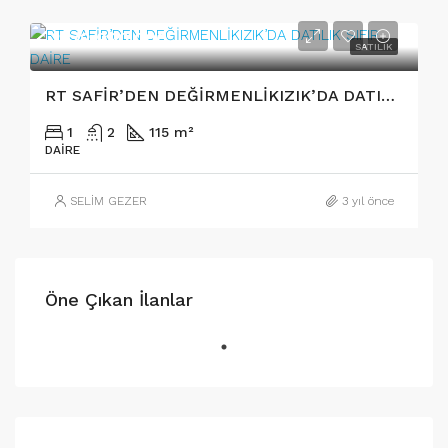
3₺/2.990.000
SATILIK
RT SAFİR’DEN DEĞİRMENLİKIZIK’DA DATILIK SIFIR DAİRE
1
2
115 m²
DAIRE
SELİM GEZER
3 yıl önce
Öne Çıkan İlanlar