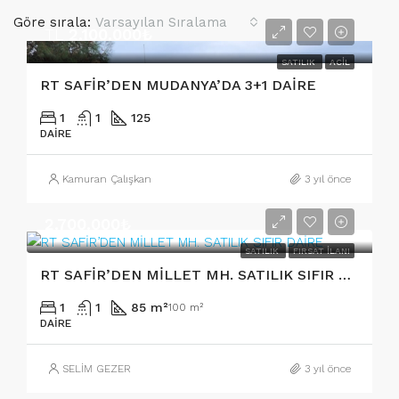
Göre sırala:
Varsayılan Sıralama
TL
2.100.000₺
SATILIK
ACIL
RT SAFİR’DEN MUDANYA’DA 3+1 DAİRE
1
1
125
DAIRE
Kamuran Çalışkan
3 yıl önce
2.700.000₺
SATILIK
FIRSAT İLANI
RT SAFİR’DEN MİLLET MH. SATILIK SIFIR DAİRE
1
1
85 m²
100 m²
DAIRE
SELİM GEZER
3 yıl önce