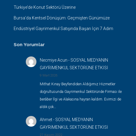
Türkiye’de Konut Sektörü Üzerine
Bursa’da Kentsel Dönüşüm: Geçmişten Günümüze
Endüstriyel Gayrimenkul Satışında Başarı İçin 7 Adım
Son Yorumlar
Necmiye Acun
-
SOSYAL MEDYANIN
GAYRİMENKUL SEKTÖRÜNE ETKİSİ
9 Mart 2026
Mithat Kınay Beyfendiden Aldığımız Hizmetler
doğrultusunda Gayrimenkul Sektöründe Firması ile
berâber İlgi ve Alakasına hayran kaldım. Evimizi de
aldık çok…
Ahmet
-
SOSYAL MEDYANIN
GAYRİMENKUL SEKTÖRÜNE ETKİSİ
27 Kasım 2022