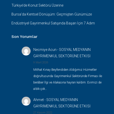
Türkiye’de Konut Sektörü Üzerine
Bursa’da Kentsel Dönüşüm: Geçmişten Günümüze
Endüstriyel Gayrimenkul Satışında Başarı İçin 7 Adım
Son Yorumlar
Necmiye Acun
-
SOSYAL MEDYANIN
GAYRİMENKUL SEKTÖRÜNE ETKİSİ
9 Mart 2026
Mithat Kınay Beyfendiden Aldığımız Hizmetler
doğrultusunda Gayrimenkul Sektöründe Firması ile
berâber İlgi ve Alakasına hayran kaldım. Evimizi de
aldık çok…
Ahmet
-
SOSYAL MEDYANIN
GAYRİMENKUL SEKTÖRÜNE ETKİSİ
27 Kasım 2022