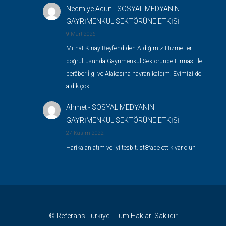
Necmiye Acun
-
SOSYAL MEDYANIN
GAYRİMENKUL SEKTÖRÜNE ETKİSİ
9 Mart 2026
Mithat Kınay Beyfendiden Aldığımız Hizmetler
doğrultusunda Gayrimenkul Sektöründe Firması ile
berâber İlgi ve Alakasına hayran kaldım. Evimizi de
aldık çok…
Ahmet
-
SOSYAL MEDYANIN
GAYRİMENKUL SEKTÖRÜNE ETKİSİ
27 Kasım 2022
Harika anlatım ve iyi tesbit.ist8fade ettik var olun
© Referans Türkiye - Tüm Hakları Saklıdır