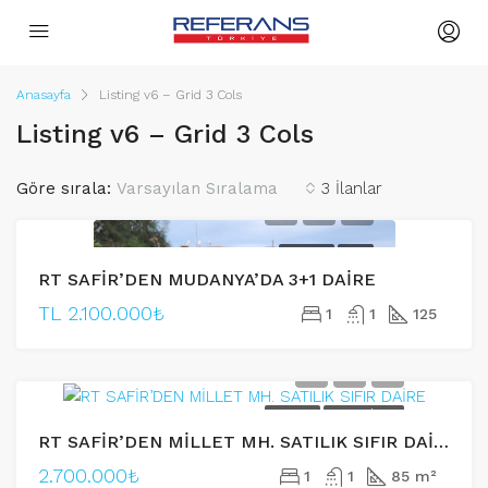
Anasayfa
Listing v6 – Grid 3 Cols
Listing v6 – Grid 3 Cols
Göre sırala:
Varsayılan Sıralama
3 İlanlar
SATILIK
ACIL
RT SAFİR’DEN MUDANYA’DA 3+1 DAİRE
TL
2.100.000₺
1
1
125
SATILIK
FIRSAT İLANI
RT SAFİR’DEN MİLLET MH. SATILIK SIFIR DAİRE
2.700.000₺
1
1
85 m²