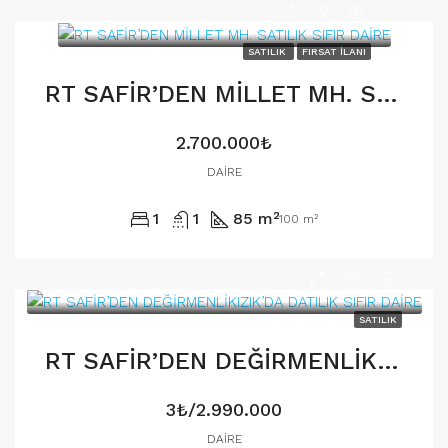
SATILIK
FIRSAT İLANI
RT SAFİR’DEN MİLLET MH. SATILIK SIFIR DAİRE
2.700.000₺
DAIRE
1
1
85 m²
100 m²
SATILIK
RT SAFİR’DEN DEĞİRMENLİKIZIK’DA DATILIK SIFIR DAİRE
3₺/2.990.000
DAIRE