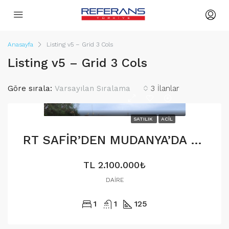
Anasayfa
Listing v5 – Grid 3 Cols
Listing v5 – Grid 3 Cols
Göre sırala:
Varsayılan Sıralama
3 İlanlar
SATILIK
ACIL
RT SAFİR’DEN MUDANYA’DA 3+1 DAİRE
TL
2.100.000₺
DAIRE
1
1
125