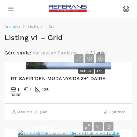
Anasayfa
Listing v1 – Grid
Listing v1 – Grid
Göre sırala:
Varsayılan Sıralama
3 İlanlar
TL
2.100.000₺
SATILIK
ACIL
RT SAFİR’DEN MUDANYA’DA 3+1 DAİRE
1
1
125
DAIRE
Kamuran Çalışkan
3 yıl önce
2.700.000₺