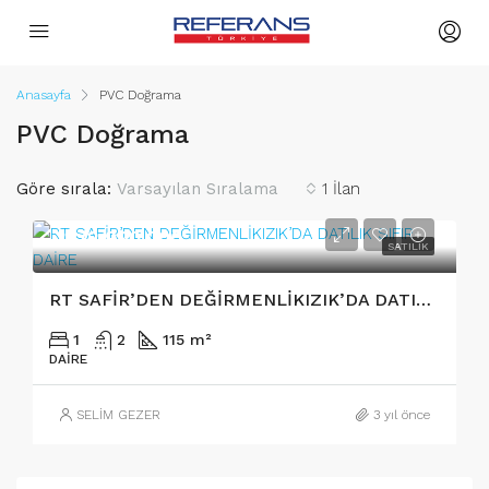
Anasayfa
PVC Doğrama
PVC Doğrama
Göre sırala:
Varsayılan Sıralama
1 İlan
3₺/2.990.000
SATILIK
RT SAFİR’DEN DEĞİRMENLİKIZIK’DA DATILIK SIFIR DAİRE
1
2
115 m²
DAIRE
SELİM GEZER
3 yıl önce