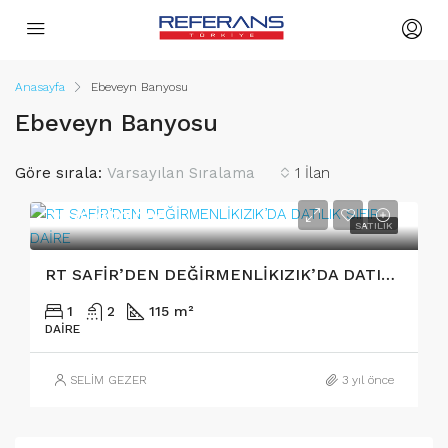
Anasayfa
Ebeveyn Banyosu
Ebeveyn Banyosu
Göre sırala:
Varsayılan Sıralama
1 İlan
3₺/2.990.000
SATILIK
RT SAFİR’DEN DEĞİRMENLİKIZIK’DA DATILIK SIFIR DAİRE
1
2
115 m²
DAIRE
SELİM GEZER
3 yıl önce