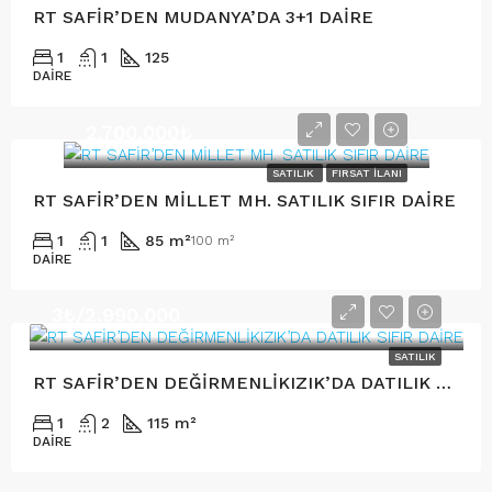
RT SAFİR’DEN MUDANYA’DA 3+1 DAİRE
1
1
125
DAIRE
2.700.000₺
SATILIK
FIRSAT İLANI
RT SAFİR’DEN MİLLET MH. SATILIK SIFIR DAİRE
1
1
85 m²
100 m²
DAIRE
3₺/2.990.000
SATILIK
RT SAFİR’DEN DEĞİRMENLİKIZIK’DA DATILIK SIFIR DAİRE
1
2
115 m²
DAIRE