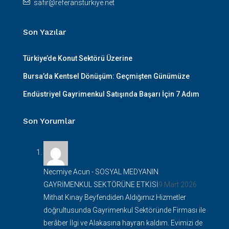
safir@referansturkiye.net
Son Yazılar
Türkiye’de Konut Sektörü Üzerine
Bursa’da Kentsel Dönüşüm: Geçmişten Günümüze
Endüstriyel Gayrimenkul Satışında Başarı İçin 7 Adım
Son Yorumlar
Necmiye Acun
-
SOSYAL MEDYANIN
GAYRİMENKUL SEKTÖRÜNE ETKİSİ
9 Mart 2026
Mithat Kınay Beyfendiden Aldığımız Hizmetler
doğrultusunda Gayrimenkul Sektöründe Firması ile
berâber İlgi ve Alakasına hayran kaldım. Evimizi de