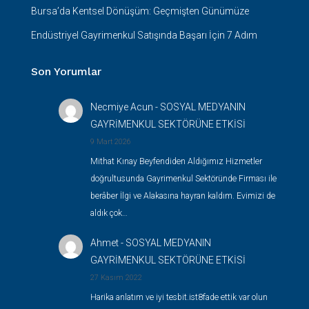
Bursa’da Kentsel Dönüşüm: Geçmişten Günümüze
Endüstriyel Gayrimenkul Satışında Başarı İçin 7 Adım
Son Yorumlar
Necmiye Acun
-
SOSYAL MEDYANIN
GAYRİMENKUL SEKTÖRÜNE ETKİSİ
9 Mart 2026
Mithat Kınay Beyfendiden Aldığımız Hizmetler
doğrultusunda Gayrimenkul Sektöründe Firması ile
berâber İlgi ve Alakasına hayran kaldım. Evimizi de
aldık çok…
Ahmet
-
SOSYAL MEDYANIN
GAYRİMENKUL SEKTÖRÜNE ETKİSİ
27 Kasım 2022
Harika anlatım ve iyi tesbit.ist8fade ettik var olun