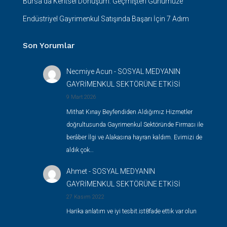
Bursa’da Kentsel Dönüşüm: Geçmişten Günümüze
Endüstriyel Gayrimenkul Satışında Başarı İçin 7 Adım
Son Yorumlar
Necmiye Acun
-
SOSYAL MEDYANIN
GAYRİMENKUL SEKTÖRÜNE ETKİSİ
9 Mart 2026
Mithat Kınay Beyfendiden Aldığımız Hizmetler
doğrultusunda Gayrimenkul Sektöründe Firması ile
berâber İlgi ve Alakasına hayran kaldım. Evimizi de
aldık çok…
Ahmet
-
SOSYAL MEDYANIN
GAYRİMENKUL SEKTÖRÜNE ETKİSİ
27 Kasım 2022
Harika anlatım ve iyi tesbit.ist8fade ettik var olun