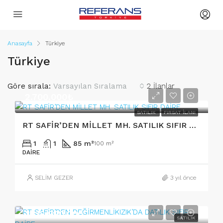
Anasayfa
Türkiye
Türkiye
Göre sırala:
Varsayılan Sıralama
2 İlanlar
2.700.000₺
SATILIK
FIRSAT İLANI
RT SAFİR’DEN MİLLET MH. SATILIK SIFIR DAİRE
1
1
85 m²
100 m²
DAIRE
SELİM GEZER
3 yıl önce
3₺/2.990.000
SATILIK