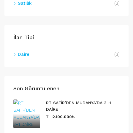
Satılık
(3)
İlan Tipi
Daire
(3)
Son Görüntülenen
RT SAFİR’DEN MUDANYA’DA 3+1
DAİRE
TL
2.100.000₺